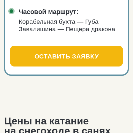
Маршруты для прогулок
на снегоходе в санях
Маршрут № 1: на 1,5 часа
в природном парке
«Териберка»:
Каменный пляж («Яйца
дракона») — Батарейский
водопад.
Маршрут № 2: на 2−2,5 часа
в Старой Териберке:
Корабельная бухта — Губа
Завалишина — Пещера дракона —
Смотровая площадка в губе
Орловка — «Конец всех дорог».
ОСТАВИТЬ ЗАЯВКУ