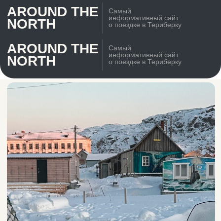
AROUND THE
Самый
информативный сайт
NORTH
о поездке в Териберку
AROUND THE
Самый
информативный сайт
NORTH
о поездке в Териберку