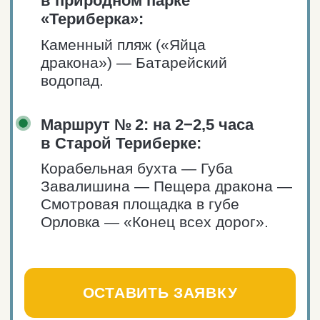
aroundthenorth@yandex.ru
Telegram
Отдых в Териберке
Северное сияние
Топ локаций
Природный парк
Айс-флоатинг
Морская прогулка
Снегоходные прогулки
Киты
Квадроциклы
Инфраструктура посёлка
Жильё
Аптека
Рестораны и кафе
Сувениры
Магазины
Свежие морепродукты
АЗС
Пекарня
Наши услуги
Трансфер Мурманск — Териберка