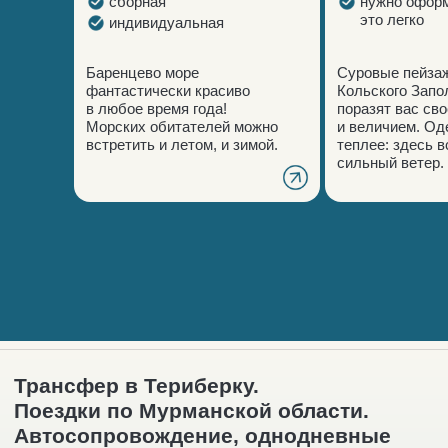
сборная
нужно оформ
это легко
индивидуальная
Баренцево море
Суровые пейза
фантастически красиво
Кольского Запо
в любое время года!
поразят вас сво
Морских обитателей можно
и величием. Од
встретить и летом, и зимой.
теплее: здесь в
сильный ветер.