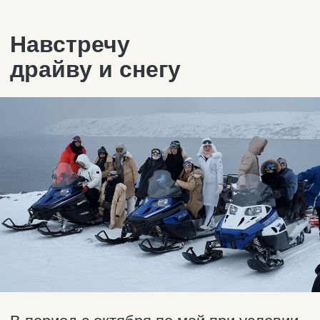
В период с октября по май при условии
достаточного количества снега, в
Териберке можно покататься на
снегоходах. Есть много интересных
маршрутов, включающих главные
достопримечательности. Можно
управлять снегоходом самостоятельно,
можно быть пассажиром или
прокатиться в комфортабельных санях.
Пушистый белый снег разлетается
облаком за вашей спиной, вы мчитесь
навстречу арктической свежести под
северным небом самых невообразимых
оттенков. Такой отдых оценит каждый!