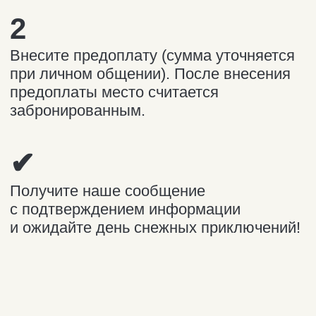
ИП Павздерин Олег Игоревич
ОГРНИП 320519000020291, ИНН
519057676569
Дата присвоения ОГРНИП:
02.11.2020
Политика конфиденциальности
AROUND
THE NORTH
Разработка сайта
© 2025