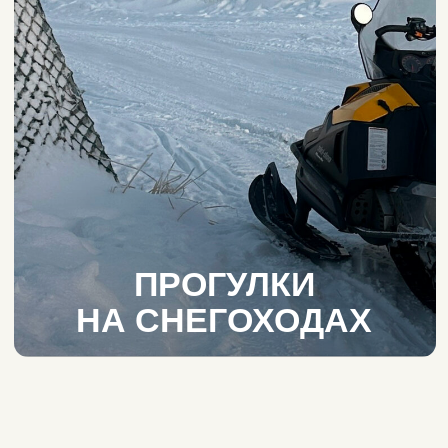
ПРОГУЛКИ
НА СНЕГОХОДАХ
Навстречу
драйву и снегу