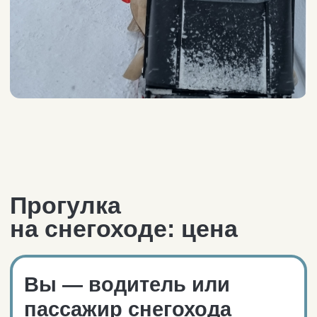
снегоходных прогулок для сольных
путешественников и готовых групп.
К управлению допускаются лица
от 18 лет, имеющие категории
вождения A, B.
15-минутный инструктаж
по принципам вождения и технике
безопасности перед стартом.
Защитная маска, шлем
и подшлемник входят
в стоимость аренды.
Организатор сопровождает вас
на своём снегоходе на всём
протяжении маршрута.