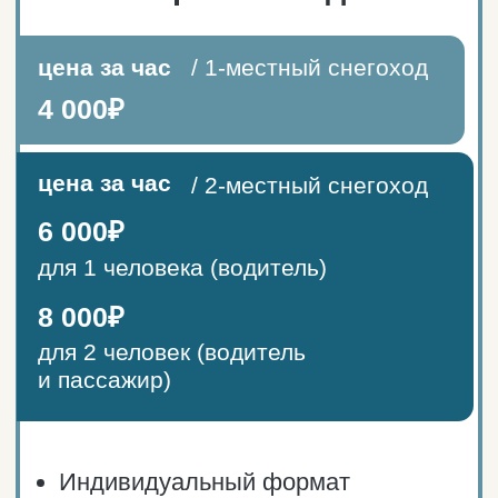
Маршруты для
индивидуальных прогулок на 1-
местных и 2-местных
снегоходах
2-часовой маршрут:
Корабельная бухта — Губа
Завалишина — Пещера дракона —
Смотровая площадка в губе
Орловка — «Конец всех дорог»
Часовой маршрут:
Корабельная бухта — Губа
Завалишина — Пещера дракона
ОСТАВИТЬ ЗАЯВКУ