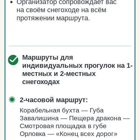
*цена за сани целиком
Количество мест для прогулки
на санях снегохода: 6−8 человек.
Возрастных ограничений для
участия в прогулке нет, можно
с детьми от 6 лет.
5-минутный инструктаж по технике
безопасности перед стартом.
Тёплые ветрозащитные
тулупы из овчины входят
в стоимость аренды.
Предусмотрены короткие
остановки на каждой локации для
фотосъёмок и прогулок.