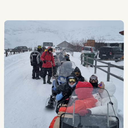
Прогулка
на снегоходе: цена
Вы — водитель или
пассажир снегохода
цена за час
/ 1-местный снегоход
4 000₽
цена за час
/ 2-местный снегоход
6 000₽
для 1 человека (водитель)
8 000₽
для 2 человек (водитель
и пассажир)
Индивидуальный формат