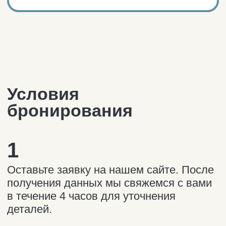
Автосопровождение по Териберке
Такси по Териберке
Трансфер из аэропорта в Мурманск
Гайд туриста
Для вдохновения
Закрытие дороги
Паспорт полярника
Часто задаваемые
вопросы
Как одеться
Дикие животные
Погода
В Мурманск на самолёте / авто
Другие направления
Кировск
Мы в социальных сетях
Telegram-канал