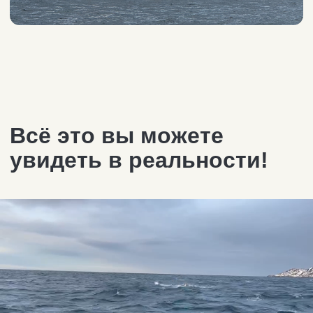
Стоимость морской
прогулки к китам
Наблюдаем горбатых
китов и малых
полосатиков
5 000₽
7 000₽
2 часа
3 часа
10 000₽
4 часа