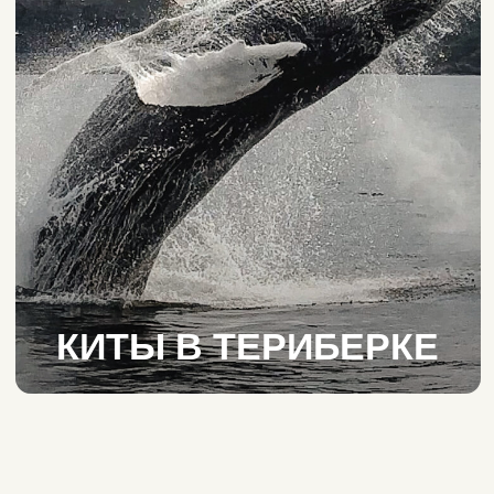
КИТЫ В ТЕРИБЕРКЕ
Мы следим за китами
Июнь 2026: в Териберке
наблюдают горбатых китов,
малых полосатиков
и дельфинов.