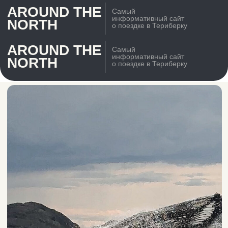
AROUND THE
Самый
информативный сайт
NORTH
о поездке в Териберку
AROUND THE
Самый
информативный сайт
NORTH
о поездке в Териберку