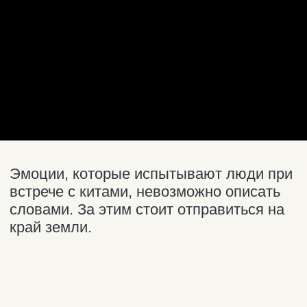
бронирования места вносится
предоплата.
Все суда и катера
оборудованы тёплыми
каютами и биотуалетами.
Погода в открытом море
переменчива. Одевайтесь
по принципу
многослойности
. Для
верхнего слоя выбирайте ветро-
и влагозащитную куртку и брюки +
обуви с теми же свойствами.
Если вы ещё ни разу
не выходили в море,
рекомендуем заранее
приобрести средство
от укачивания (например,
таблетки «Драмина» и принять
их согласно инструкции).
В случае неблагоприятных