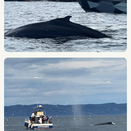
на самолёте и 2 часа на автомобиле, —
и вы выходите в открытое море, где
осуществляется ваша большая мечта
о встрече с самыми загадочными
существами на планете!
Эмоции, которые испытывают люди при
встрече с китами, невозможно описать
словами. За этим стоит отправиться на
край земли.