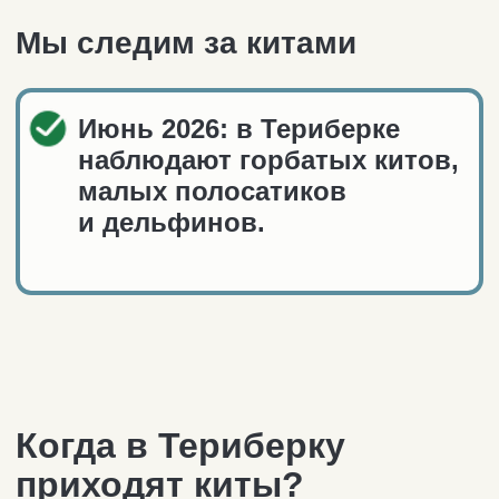
Когда в Териберку
приходят киты?
Встретить китов в Териберке можно
на протяжении всего года. Это горбатый
кит (длина его тела около 15 метров,
вес — 30 тонн), полосатик, финвал,
косатка. С конца апреля по середину
июля киты мигрируют у берегов
в поисках рыбы.