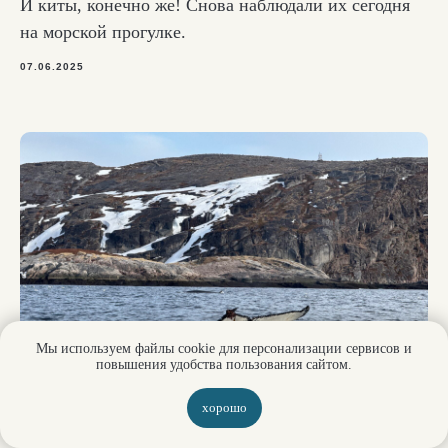
И киты, конечно же! Снова наблюдали их сегодня
Отдых в Териберке
на морской прогулке.
Северное сияние
Топ локаций
07.06.2025
Природный парк
Айс-флоатинг
Морская прогулка
Снегоходные прогулки
Киты
Квадроциклы
Инфраструктура посёлка
Жильё
Аптека
Рестораны и кафе
Сувениры
Магазины
Свежие морепродукты
АЗС
Пекарня
Наши услуги
Мы используем файлы cookie для персонализации сервисов и
Трансфер Мурманск — Териберка
повышения удобства пользования сайтом.
Автосопровождение по Териберке
Такси по Териберке
хорошо
Трансфер из аэропорта в Мурманск
У горбатых китов уникальный