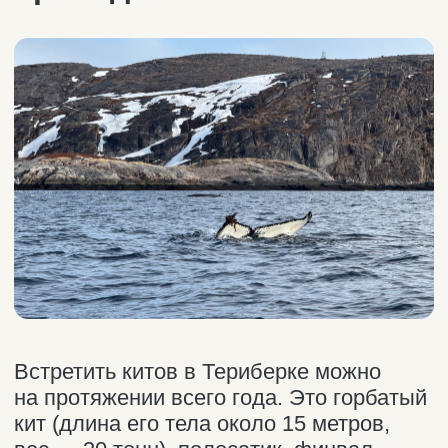
При условии хорошей кормовой базы
зимой киты могут остаться в бухте
на длительное время. Так было
с декабря 2023 по март 2024 года, когда
китов замечали практически на каждой
прогулке!
Зимой 2024−2025 в Териберке
отмечались единичные встречи
с китами. Но с середины апреля 2025
года китов в Териберке наблюдают
регулярно в районе острова Кильдин.
Прямо сейчас там видят финвалов,
горбатых китов и малых полосатиков!