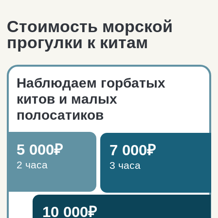
погодных условий (увеличение
волны, усиление ветра более 20
м/с, интенсивные осадки) дата
морской прогулки может быть
изменена.
Место сбора: причал
в Старой Териберке.
С собой на прогулку следует взять
паспорт. Для детей —
свидетельства о рождении.
ОСТАВИТЬ ЗАЯВКУ