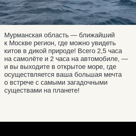
Общая продолжительность
морской прогулки — до 4
часов. Идти
к предполагаемому месту
наблюдения около 20−50
минут в зависимости
от местоположения китов.
Количество человек
в группе: до 10. Возможен
индивидуальный выход.
Искать компанию не обязательно:
организатор формирует группы
самостоятельно.
Возрастных ограничений для
морской прогулки нет: детишкам
тоже можно.
Цена указана для 1 человека. Для