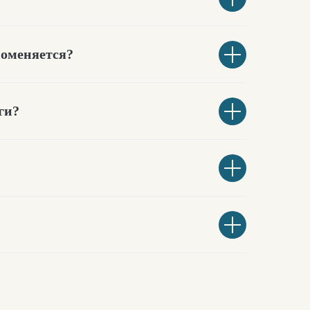
поменяется?
ги?