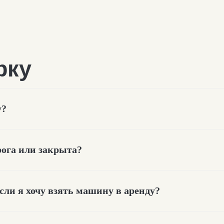
у?
рога или закрыта?
ке
если я хочу взять машину в аренду?