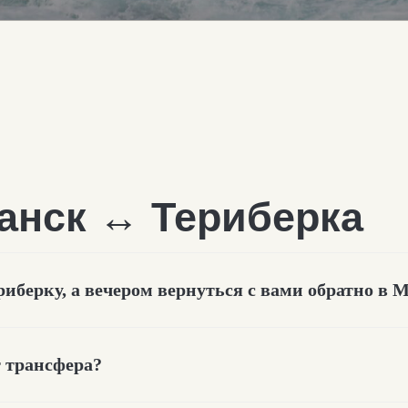
нск
↔
Териберка
риберку, а вечером вернуться с вами обратно в
т трансфера?