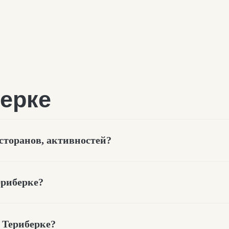
есторанов, активностей?
ериберке?
ии в
Териберке
в Териберке?