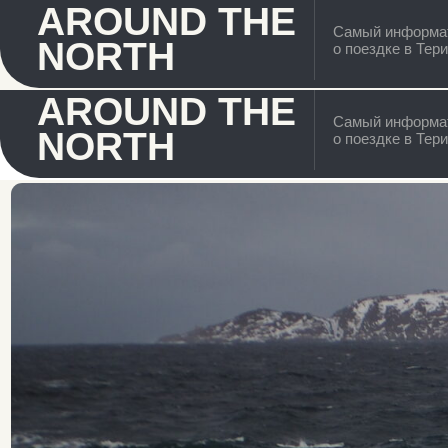
AROUND THE
Самый информативный 
NORTH
о поездке в Териберку
AROUND THE
Самый информативный 
NORTH
о поездке в Териберку