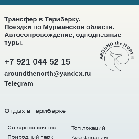
вопросы
Как одеться
Дикие животные
Погода
В Мурманск на самолёте / авто
Другие направления
Кировск
Мы в социальных сетях
Telegram-канал
ИП Павздерин Олег Игоревич
ОГРНИП 320519000020291,
ИНН 519057676569