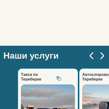
Трансфер в Териберку.
Поездки по Мурманской области.
Автосопровождение, однодневные
туры.
+7 921 044 52 15
aroundthenorth@yandex.ru
Такси по
Автосопрово
Telegram
Териберке
Териберке
Отдых в Териберке
Северное сияние
Топ локаций
Природный парк
Айс-флоатинг