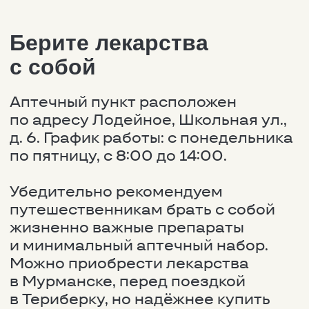
Можно приобрести лекарства
в Мурманске, перед поездкой
в Териберку, но надёжнее купить
заранее в родном городе.
Если вы планируете поехать
в Териберку зимой и провести там
несколько дней, учитывайте
вероятность закрытия дороги
по погодным условиям. В этом
случае вы можете
незапланированно остаться
в посёлке на более длительный
срок. Это важно при условии
постоянного приёма каких-либо
лекарств (лучше иметь их с собой
в запасе).
Будьте здоровы и наслаждайтесь
отдыхом на Севере!