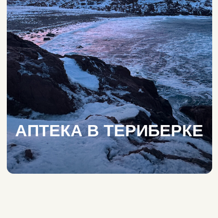
АПТЕКА В ТЕРИБЕРКЕ
Берите лекарства
с собой
Аптечный пункт расположен
по адресу Лодейное, Школьная ул.,
д. 6. График работы: с понедельника
по пятницу, с 8:00 до 14:00.
Убедительно рекомендуем
путешественникам брать с собой
жизненно важные препараты
и минимальный аптечный набор.