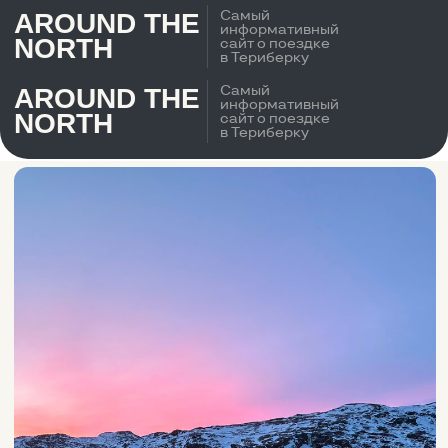
Самый
AROUND THE
информативный
NORTH
сайт о поездке
в Териберку
Самый
AROUND THE
информативный
NORTH
сайт о поездке
в Териберку