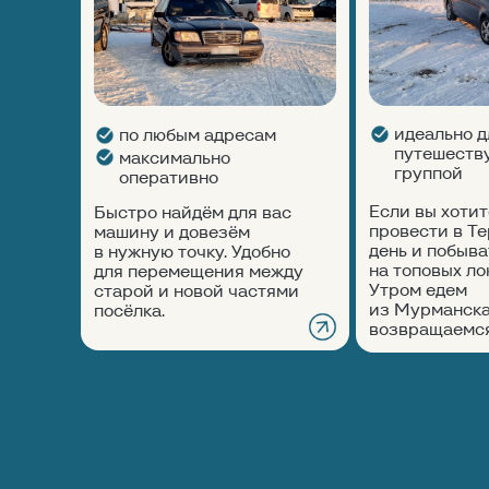
Морская прогулка
Снегоходные прогулки
Киты
Квадроциклы
Инфраструктура посёлка
идеально дл
по любым адресам
Жильё
Аптека
путешеств
максимально
Рестораны и кафе
Сувениры
группой
оперативно
Магазины
Свежие морепродукты
АЗС
Пекарня
Если вы хотит
Быстро найдём для вас
провести в Т
машину и довезём
день и побыва
в нужную точку. Удобно
Наши услуги
на топовых ло
для перемещения между
Утром едем
старой и новой частями
Трансфер Мурманск — Териберка
из Мурманска
посёлка.
Автосопровождение по Териберке
возвращаемся
Такси по Териберке
Трансфер из аэропорта в Мурманск
Гайд туриста
Для вдохновения
Закрытие дороги
Паспорт полярника
Часто задаваемые