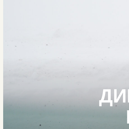
ДИК
В