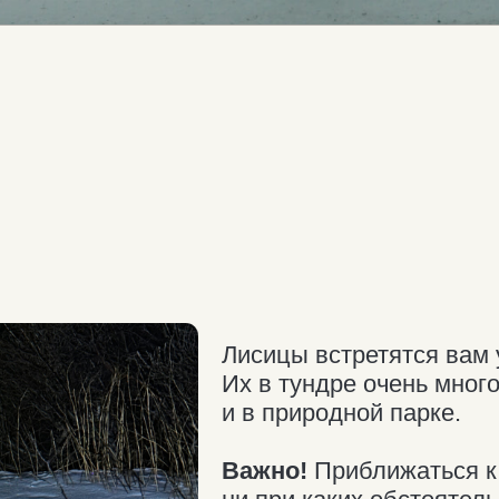
Лисицы встретятся вам уже по пут
Их в тундре очень много. Рыжие 
и в природной парке.
Важно!
Приближаться к диким жив
ни при каких обстоятельствах! Пр
от туристов приводит к гибели жи
привыкают к лёгкому получению п
еду самостоятельно.
Не подходит к лисам слишком бли
их коснуться: животные могут бы