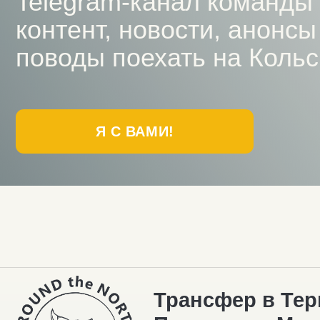
Трансфер в Терибе
Поездки по Мурман
Автосопровождени
Отдых в Териберке
Северное сияние
Топ локаций
Природный парк
Айс-флоатинг
Морская прогулка
Снегоходные прогулки
Киты
Квадроциклы