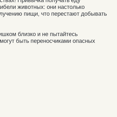
я местом обитания медведей.
го их можно заметить в тундре
скому водопаду.
ериберке не было
ая нападения медведя
ить об осторожности.