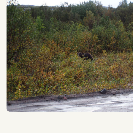
Мы от вас на р
клика. Север бл