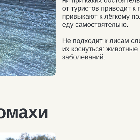
заболеваний.
махи
Вся Мурманская область считаетс
Есть они и в Териберке. Чаще все
еще по дороге и по пути к Батарей
Косолапые сторонятся людей: в Т
зарегистрировано ни одного случ
на человека, но всё же стоит помн