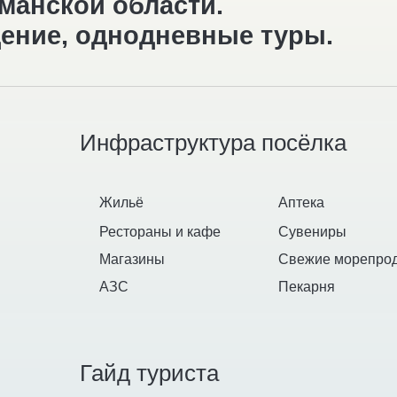
Гайд туриста
Закрытие дороги
Погода
Для вдохновения
Паспорт полярника
Как одеться
Часто задаваемые вопросы
Дикие животные
В Мурманск на самолёте / авто
Другие направления
Кировск