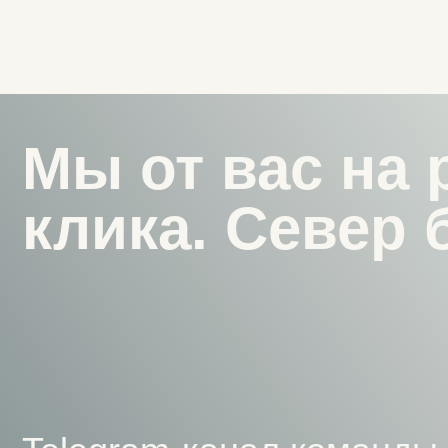
Telegram-канал команды Aro
контент, новости, анонсы п
поводы поехать на Кольский
Я С ВАМИ!