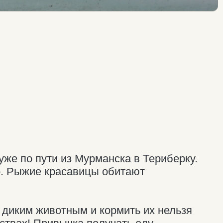
и из Мурманска в Териберку.
красавицы обитают
отным и кормить их нельзя
ивычка получать еду
вотных: они настолько
ищи, что перестают добывать
зко и не пытайтесь
ть переносчиками опасных