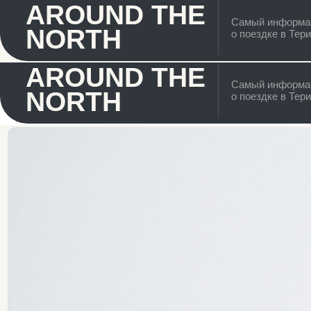
AROUND THE
Самый информативный 
NORTH
о поездке в Териберку
AROUND THE
Самый информативный 
NORTH
о поездке в Териберку