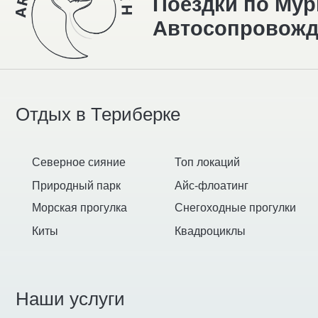
Наши услуги
Трансфер Мурманск — Териберка
Автосопровождение по Териберке
Такси по Териберке
Трансфер из аэропорта в Мурманск
Мы в социальных сетях
Telegram-канал