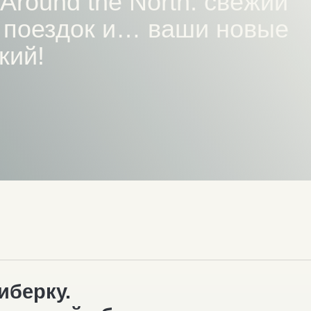
рку.
ской области.
е, однодневные туры.
Инфраструктура посёлка
Жильё
Аптека
Рестораны и кафе
Сувениры
Магазины
Свежие морепродукты
АЗС
Пекарня