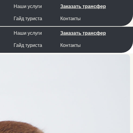
луги
Заказать трансфер
риста
Контакты
луги
Заказать трансфер
риста
Контакты