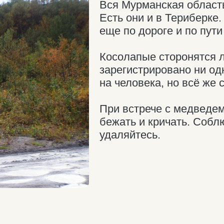
При встрече с медведем и росомах
бежать и кричать. Соблюдайте сп
удаляйтесь.
асстоянии одного
изко!