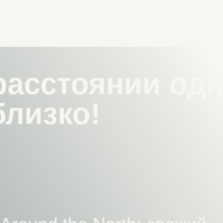
und the North: свежий
оездок и… ваши новые
!