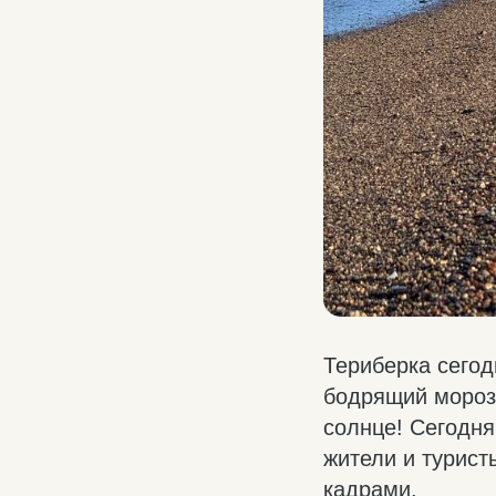
Териберка сегод
бодрящий морозе
солнце! Сегодня
жители и турис
кадрами.