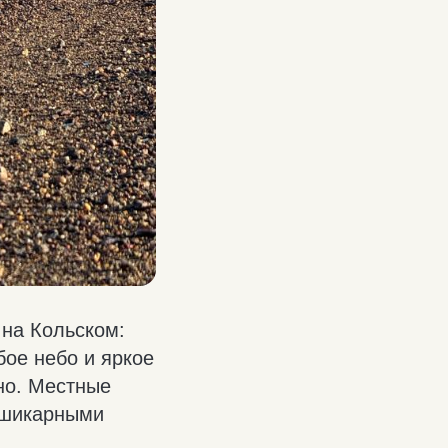
 на Кольском:
бое небо и яркое
тно. Местные
 шикарными