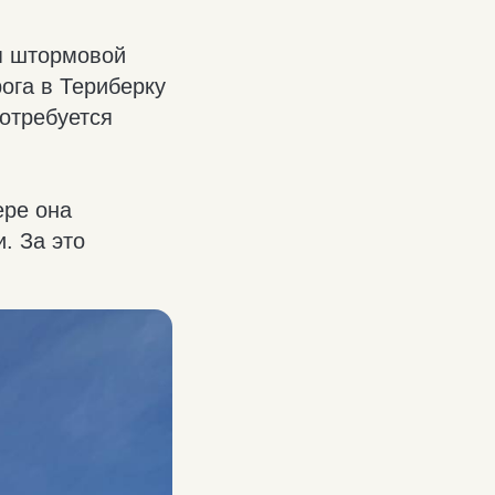
я штормовой
рога в Териберку
потребуется
ере она
. За это